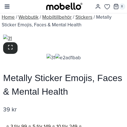
Skip
0
to
Home
/
Webbutik
/
Mobiltillbehör
/
Stickers
/
Metally
content
Sticker Emojis, Faces & Mental Health
Metally Sticker Emojis, Faces
& Mental Health
39
kr
⭐️ 3 för 99 ⭐️ 5 för 149 ⭐️ 10 för 249 ⭐️