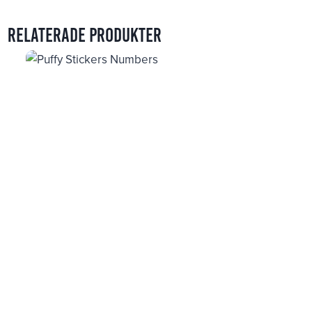
Relaterade produkter
Puffy Stickers Numbers
49
kr
Metally Sticker Mood, Attitude & Sarcasm
39
kr
Gummy Sticker Space & Sci-Fi
39
kr