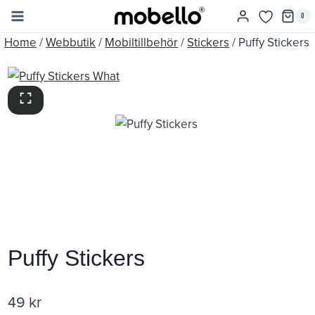
Skip
0
to
Home
/
Webbutik
/
Mobiltillbehör
/
Stickers
/
Puffy Stickers
content
Puffy Stickers
49
kr