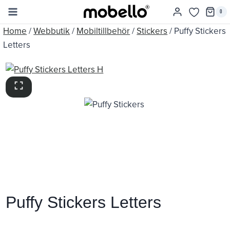
Skip
0
to
Home
/
Webbutik
/
Mobiltillbehör
/
Stickers
/
Puffy Stickers
content
Letters
Puffy Stickers Letters