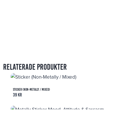
Relaterade produkter
Sticker (Non-Metally / Mixed)
39
kr
Metally Sticker Mood, Attitude & Sarcasm
39
kr