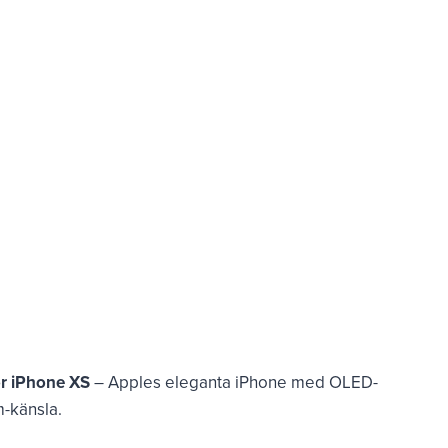
ör iPhone XS
– Apples eleganta iPhone med OLED-
m-känsla.