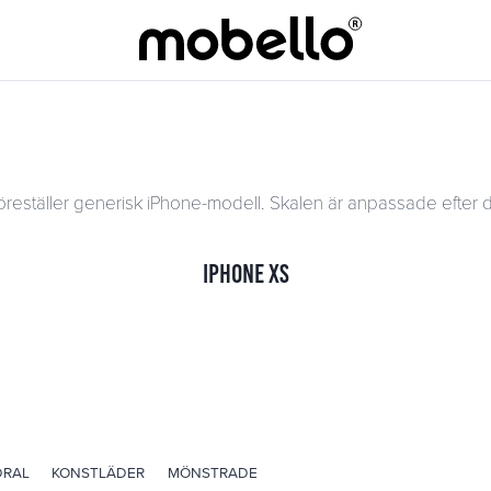
öreställer generisk iPhone-modell. Skalen är anpassade efter d
iPhone XS
DRAL
KONSTLÄDER
MÖNSTRADE