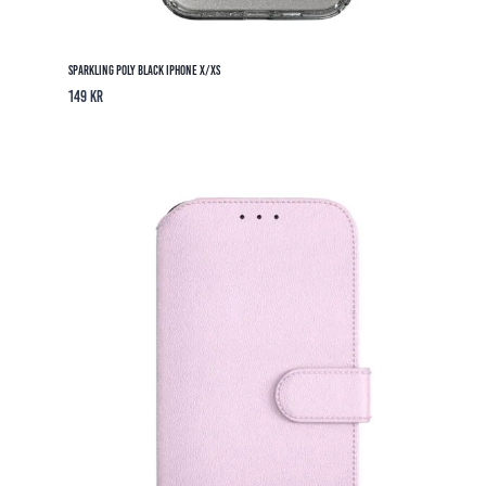
Sparkling Poly Black iPhone X/XS
149
kr