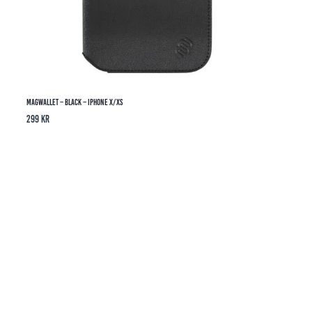
Magwallet – Black – iPhone X/XS
299
kr