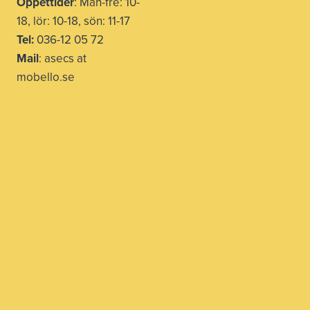
Öppettider
: Mån-fre: 10-
18, lör: 10-18, sön: 11-17
Tel:
036-12 05 72
Mail
: asecs at
mobello.se