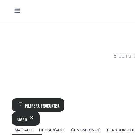
Skip
to
content
Bilderna f
Filtrera produkter
Stäng
ETIKETT
MAGSAFE
HELFÄRGADE
GENOMSKINLIG
PLÅNBOKSFO