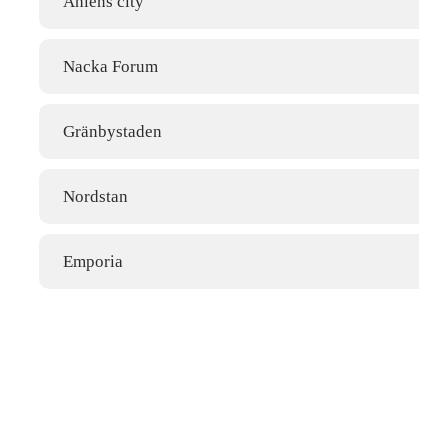
Åhlens city
Nacka Forum
Gränbystaden
Nordstan
Emporia