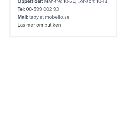
Öppettider:
Mån-fre: 10-20, Lör-sön: 10-18
Tel:
08-599 002 93
Mail:
taby at mobello.se
Läs mer om butiken