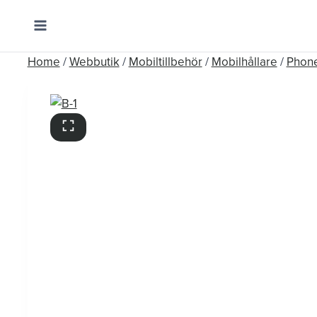
Skip
to
content
Home
/
Webbutik
/
Mobiltillbehör
/
Mobilhållare
/
Phone