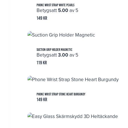
Phone Wrist Strap White Pearls
Betygsatt
5.00
av 5
149
kr
Suction Grip Holder Magnetic
Betygsatt
3.00
av 5
119
kr
Phone Wrist Strap Stone Heart Burgundy
149
kr