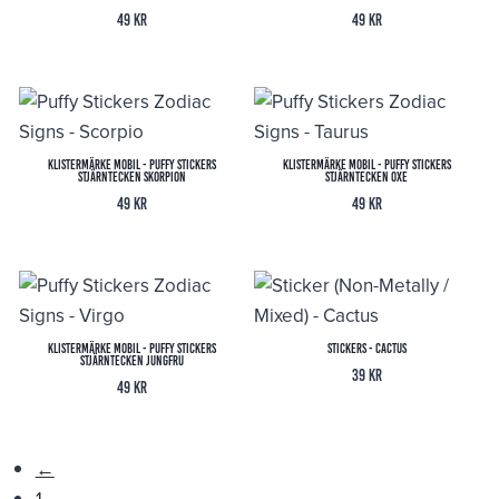
49
kr
49
kr
Klistermärke Mobil - Puffy Stickers
Klistermärke Mobil - Puffy Stickers
Stjärntecken Skorpion
Stjärntecken Oxe
49
kr
49
kr
Klistermärke Mobil - Puffy Stickers
Stickers - Cactus
Stjärntecken Jungfru
39
kr
49
kr
←