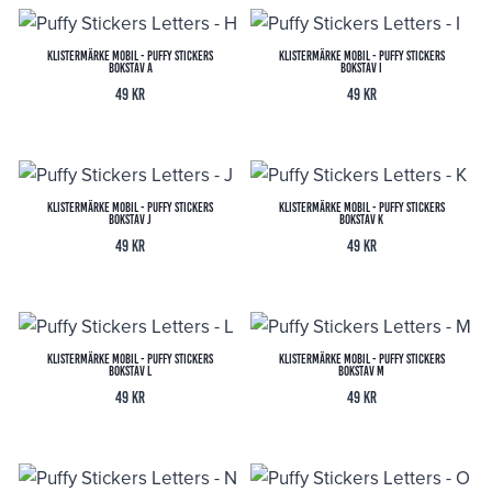
Klistermärke Mobil - Puffy Stickers
Klistermärke Mobil - Puffy Stickers
Bokstav A
Bokstav I
49
kr
49
kr
Klistermärke Mobil - Puffy Stickers
Klistermärke Mobil - Puffy Stickers
Bokstav J
Bokstav K
49
kr
49
kr
Klistermärke Mobil - Puffy Stickers
Klistermärke Mobil - Puffy Stickers
Bokstav L
Bokstav M
49
kr
49
kr