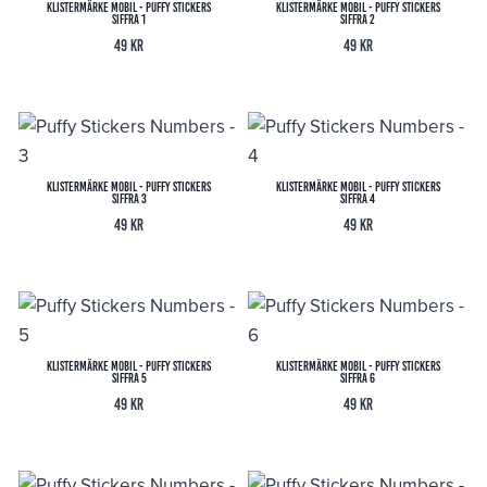
Klistermärke Mobil - Puffy Stickers
Klistermärke Mobil - Puffy Stickers
Siffra 1
Siffra 2
49
kr
49
kr
Klistermärke Mobil - Puffy Stickers
Klistermärke Mobil - Puffy Stickers
Siffra 3
Siffra 4
49
kr
49
kr
Klistermärke Mobil - Puffy Stickers
Klistermärke Mobil - Puffy Stickers
Siffra 5
Siffra 6
49
kr
49
kr