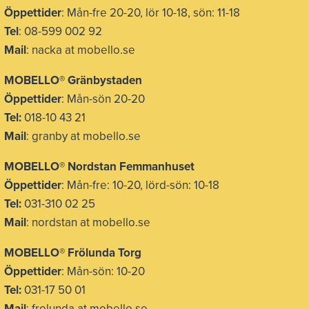
Öppettider
: Mån-fre 20-20, lör 10-18, sön: 11-18
Tel
: 08-599 002 92
Mail
: nacka at mobello.se
MOBELLO®
Gränbystaden
Öppettider
: Mån-sön 20-20
Tel:
018-10 43 21
Mail
: granby at mobello.se
MOBELLO® Nordstan Femmanhuset
Öppettider
: Mån-fre: 10-20, lörd-sön: 10-18
Tel:
031-310 02 25
Mail
: nordstan at mobello.se
MOBELLO® Frölunda Torg
Öppettider
: Mån-sön: 10-20
Tel:
031-17 50 01
Mail
: frolunda at mobello.se