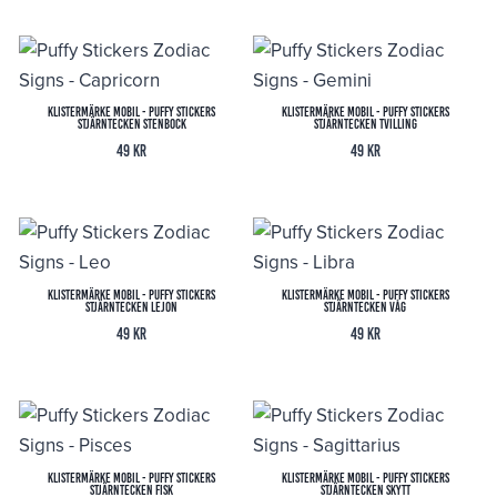
Klistermärke Mobil - Puffy Stickers
Klistermärke Mobil - Puffy Stickers
Stjärntecken Stenbock
Stjärntecken Tvilling
49
kr
49
kr
Klistermärke Mobil - Puffy Stickers
Klistermärke Mobil - Puffy Stickers
Stjärntecken Lejon
Stjärntecken Våg
49
kr
49
kr
Klistermärke Mobil - Puffy Stickers
Klistermärke Mobil - Puffy Stickers
Stjärntecken Fisk
Stjärntecken Skytt