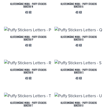
Klistermärke Mobil - Puffy Stickers
Klistermärke Mobil - Puffy Stickers
Bokstav N
Bokstav A
49
kr
49
kr
Klistermärke Mobil - Puffy Stickers
Klistermärke Mobil - Puffy Stickers
Bokstav P
Bokstav Q
49
kr
49
kr
Klistermärke Mobil - Puffy Stickers
Klistermärke Mobil - Puffy Stickers
Bokstav R
Bokstav S
49
kr
49
kr
Klistermärke Mobil - Puffy Stickers
Klistermärke Mobil - Puffy Stickers
Bokstav T
Bokstav U