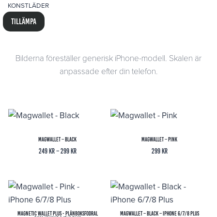
KONSTLÄDER
Tillämpa
Bilderna föreställer generisk iPhone-modell. Skalen är
anpassade efter din telefon.
Magwallet – Black
Magwallet – Pink
Prisintervall:
249
kr
–
299
kr
299
kr
249 kr
till
299 kr
Magnetic Wallet Plus - Plånboksfodral
Magwallet – Black – iPhone 6/7/8 Plus