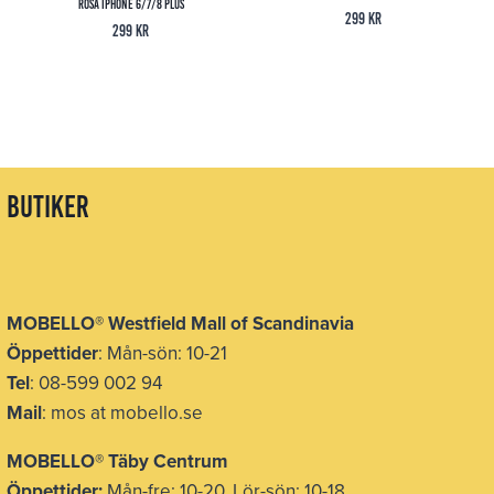
Rosa iPhone 6/7/8 Plus
299
kr
299
kr
butiker
MOBELLO
®
Westfield Mall of Scandinavia
Öppettider
: Mån-sön: 10-21
Tel
: 08-599 002 94
Mail
: mos at mobello.se
MOBELLO
®
Täby Centrum
Öppettider:
Mån-fre: 10-20, Lör-sön: 10-18