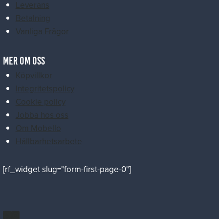
Leverans
Betalning
Vanliga Frågor
MER OM OSS
Köpvillkor
Integritetspolicy
Cookie policy
Jobba hos oss
Om Mobello
Hållbarhetsarbete
[rf_widget slug="form-first-page-0"]