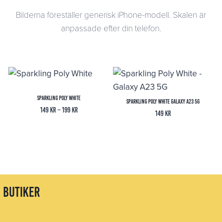
Bilderna föreställer generisk iPhone-modell. Skalen är
anpassade efter din telefon.
Sparkling Poly White
Sparkling Poly White Galaxy A23 5G
Prisintervall:
149
kr
–
199
kr
149
kr
149 kr
till
199 kr
butiker