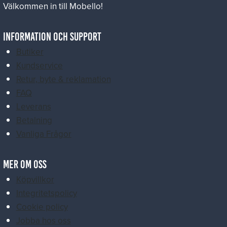
Välkommen in till Mobello!
Information och Support
Butiker
Kundservice
Retur, byte & reklamation
FAQ
Leverans
Betalning
Vanliga Frågor
MER OM OSS
Köpvillkor
Integritetspolicy
Cookie policy
Jobba hos oss