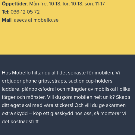
Öppettider
: Mån-fre: 10-18, lör: 10-18, sön: 11-17
Tel:
036-12 05 72
Mail
: asecs at mobello.se
Hos Mobello hittar du allt det senaste för mobilen. Vi
erbjuder phone grips, straps, suction cup-holders,
laddare, plånboksfodral och mängder av mobilskal i olika
färger och mönster. Vill du göra mobilen helt unik? Skapa
ditt eget skal med våra stickers! Och vill du ge skärmen
extra skydd – köp ett glasskydd hos oss, så monterar vi
det kostnadsfritt.