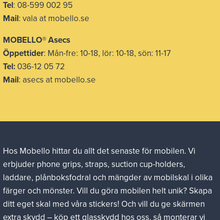
Tel
: 08-599 002 95
Mail
: vala at mobello.se
MOBELLO® Asecs
Öppettider
: Mån-fre: 10-18, lör: 10-18, sön: 11-17
Tel:
036-12 05 72
Mail
: asecs at mobello.se
Hos Mobello hittar du allt det senaste för mobilen. Vi
erbjuder phone grips, straps, suction cup-holders,
laddare, plånboksfodral och mängder av mobilskal i olika
färger och mönster. Vill du göra mobilen helt unik? Skapa
ditt eget skal med våra stickers! Och vill du ge skärmen
extra skydd – köp ett glasskydd hos oss, så monterar vi