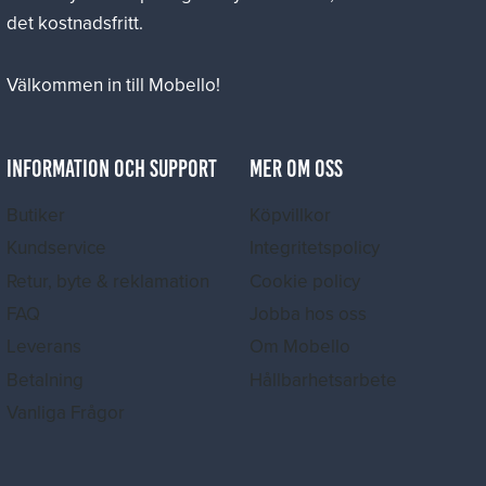
det kostnadsfritt.
Välkommen in till Mobello!
INFORMATION OCH SUPPORT
MER OM OSS
Butiker
Köpvillkor
Kundservice
Integritetspolicy
Retur, byte & reklamation
Cookie policy
FAQ
Jobba hos oss
Leverans
Om Mobello
Betalning
Hållbarhetsarbete
Vanliga Frågor