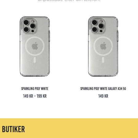
Sparkling Poly White
Sparkling Poly White Galaxy A34 5G
Prisintervall:
149
kr
–
199
kr
149
kr
149 kr
till
199 kr
butiker