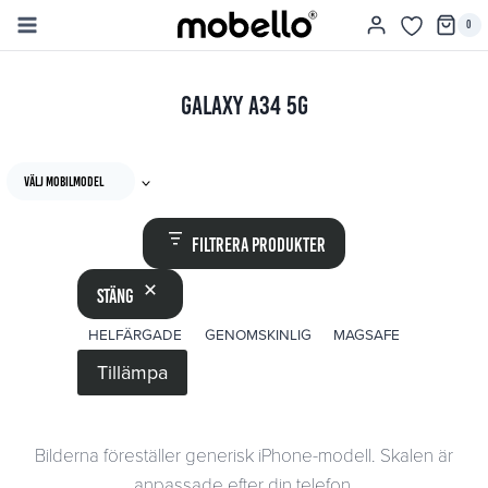
Skip
0
to
content
Galaxy A34 5G
välj mobilmodel
Filtrera produkter
Stäng
ETIKETT
HELFÄRGADE
GENOMSKINLIG
MAGSAFE
Tillämpa
Bilderna föreställer generisk iPhone-modell. Skalen är
anpassade efter din telefon.